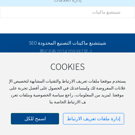
شينتشنغ ماكينات
شينتشنغ ماكينات التصنيع المحدودة
SEO
粤ICP备2024209387号-1
COOKIES
شارك
في:
يستخدم موقعنا ملفات تعريف الارتباط والتقنيات المشابهة لتخصيص الإ
علانات المعروضة لك ولمساعدتك في الحصول على أفضل تجربة على
موقعنا. لمزيد من المعلومات، راجع سياسة الخصوصية وملفات تعري
ف الارتباط الخاصة بنا
إدارة ملفات تعريف الارتباط
اسمح للكل