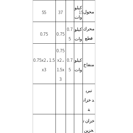
كيلو
محول
15
37
55
وات
محرك
0.7
كيلو
0.75
0.75
قطع
5
وات
0.75
0.75x2 ، 1.5
x2 ،
0.7
كيلو
منفاخ
x3
1.5x
5
وات
3
تبري
د
خزان
ة
خزان ت
خزين