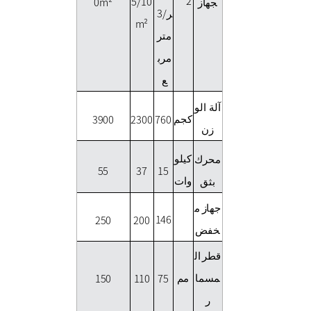
2
5/10
جهاز
0m²
ر/3
m²
متر
مرب
ع
آلة
الو
كجم
3900
2300
760
زن
كيلو
محرك
37
55
15
وات
بثق
جهاز م
146
250
200
خفض
قطر ال
مسما
مم
150
110
75
ر