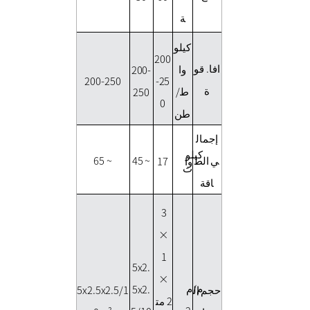
ة
كيلو
200
افا. قو
وا
200-
200-250
-25
ة
ط/
250
0
طن
إجمال
كيلو
ي الط
~ 65
~ 45
17
وا
ت
اقة
3
×
1
5x2.
×
م/م
5x2.
حجم ال
5x2.5x2.5/1
2 مت