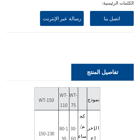
الكلمات الرئيسية:
اتصل بنا
رسالة عبر الإنترنت
تفاصيل المنتج
WT-
WT-
نموذج
WT-150
110
75
كج
م/
الإخر
80-1
30-
150-230
ساع
اج
30
60