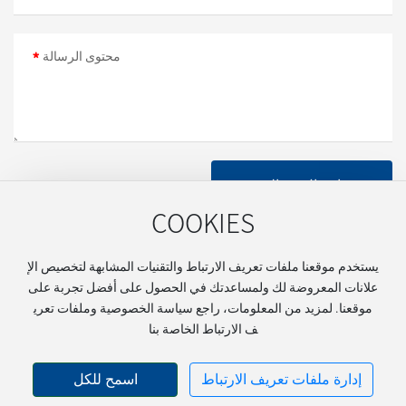
محتوى الرسالة
إرسال رسالة
COOKIES
يستخدم موقعنا ملفات تعريف الارتباط والتقنيات المشابهة لتخصيص الإ
شينتشنغ ماكينات التصنيع المحدودة
SEO
علانات المعروضة لك ولمساعدتك في الحصول على أفضل تجربة على
موقعنا. لمزيد من المعلومات، راجع سياسة الخصوصية وملفات تعري
粤ICP备2024209387号-1
ف الارتباط الخاصة بنا
شارك
إدارة ملفات تعريف الارتباط
اسمح للكل
في: